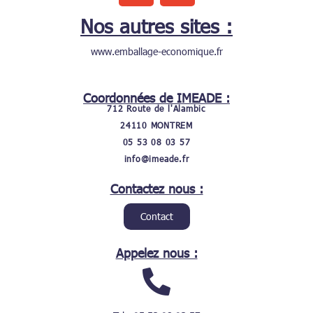
u
n
Nos autres sites :
t
k
u
e
www.emballage-economique.fr
b
d
e
i
Coordonnées de IMEADE :
n
712 Route de l'Alambic
24110 MONTREM
05 53 08 03 57
info@imeade.fr
Contactez nous :
Contact
Appelez nous :