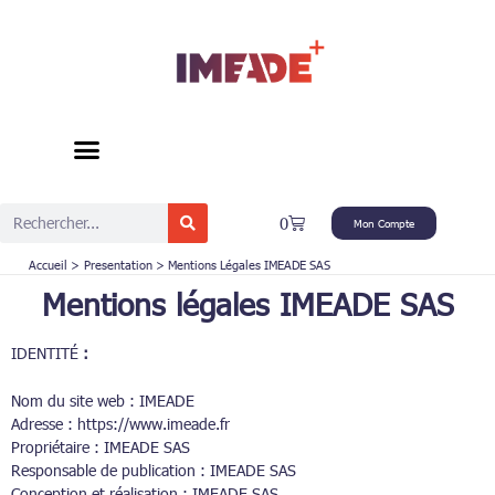
Aller
au
contenu
Rechercher
Panier
0
Mon Compte
Accueil
Presentation
Mentions Légales IMEADE SAS
Mentions légales IMEADE SAS
IDENTITÉ
:
Nom du site web : IMEADE
Adresse : https://www.imeade.fr
Propriétaire : IMEADE SAS
Responsable de publication : IMEADE SAS
Conception et réalisation : IMEADE SAS