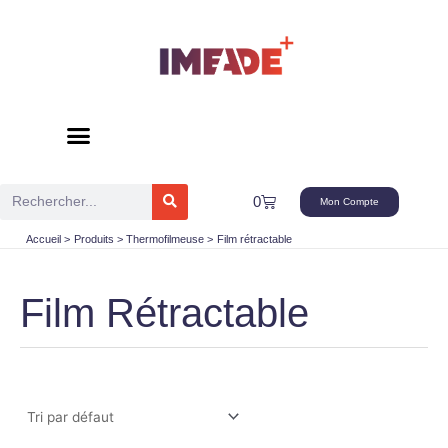
Aller
au
contenu
Rechercher
Panier
0
Mon Compte
Accueil
Produits
Thermofilmeuse
Film rétractable
Film Rétractable