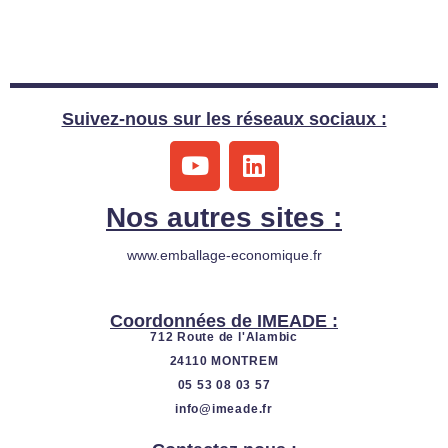
Suivez-nous sur les réseaux sociaux :
Y
L
o
i
u
n
Nos autres sites :
t
k
u
e
www.emballage-economique.fr
b
d
e
i
Coordonnées de IMEADE :
n
712 Route de l'Alambic
24110 MONTREM
05 53 08 03 57
info@imeade.fr