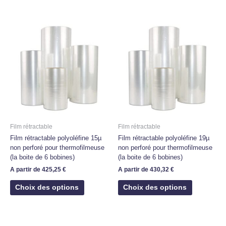
Ce
Ce
produit
produit
a
a
plusieurs
plusieurs
variations.
variations.
Les
Les
options
options
peuvent
peuvent
être
être
choisies
choisies
Film rétractable
Film rétractable
sur
sur
Film rétractable polyoléfine 15µ
Film rétractable polyoléfine 19µ
la
la
non perforé pour thermofilmeuse
non perforé pour thermofilmeuse
(la boite de 6 bobines)
(la boite de 6 bobines)
page
page
du
du
A partir de
425,25
€
A partir de
430,32
€
produit
produit
Choix des options
Choix des options