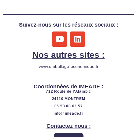
Suivez-nous sur les réseaux sociaux :
Y
L
o
i
u
n
Nos autres sites :
t
k
u
e
www.emballage-economique.fr
b
d
e
i
Coordonnées de IMEADE :
n
712 Route de l'Alambic
24110 MONTREM
05 53 08 03 57
info@imeade.fr
Contactez nous :