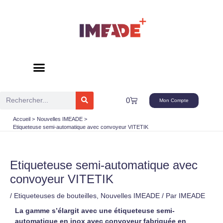
Aller
au
contenu
Rechercher
Panier
0
Mon Compte
Accueil
Nouvelles IMEADE
Etiqueteuse semi-automatique avec convoyeur VITETIK
Etiqueteuse semi-automatique avec
convoyeur VITETIK
/
Etiqueteuses de bouteilles
,
Nouvelles IMEADE
/ Par
IMEADE
La gamme s’élargit avec une étiqueteuse semi-
automatique en inox avec convoyeur fabriquée en