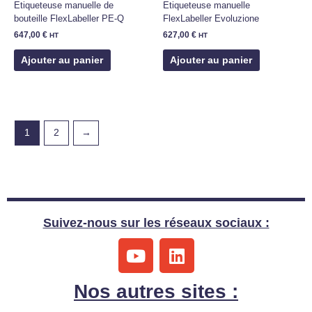
Etiqueteuse manuelle de
Etiqueteuse manuelle
bouteille FlexLabeller PE-Q
FlexLabeller Evoluzione
647,00
€
627,00
€
HT
HT
Ajouter au panier
Ajouter au panier
1
2
→
Suivez-nous sur les réseaux sociaux :
Y
L
o
i
u
n
Nos autres sites :
t
k