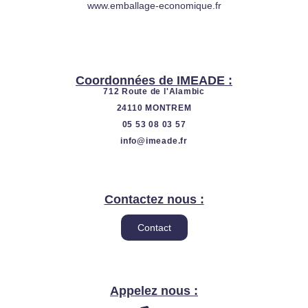
u
e
www.emballage-economique.fr
b
d
e
i
n
Coordonnées de IMEADE :
712 Route de l'Alambic
24110 MONTREM
05 53 08 03 57
info@imeade.fr
Contactez nous :
Contact
Appelez nous :