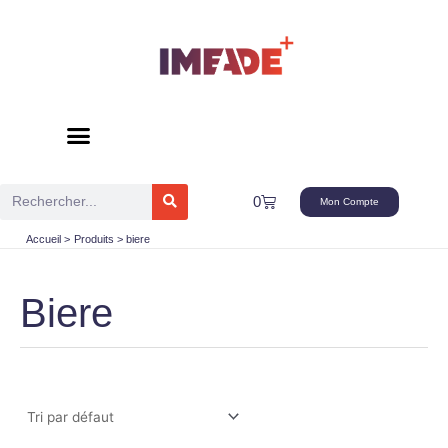
Aller
au
contenu
Rechercher
Panier
0
Mon Compte
Accueil
Produits
biere
Biere