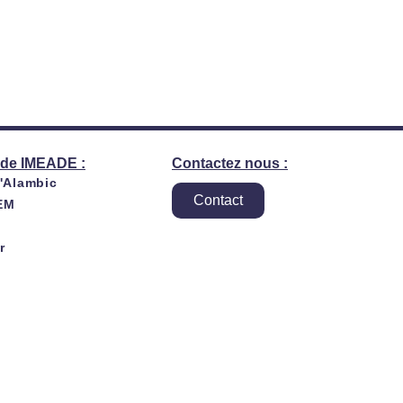
de IMEADE :
Contactez nous :
l'Alambic
Contact
EM
r
E SAS 2023
Politique de confidentialité