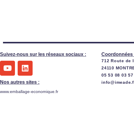
Suivez-nous sur les réseaux sociaux :
Coordonnées 
712 Route de 
Y
L
24110 MONTR
o
i
05 53 08 03 57
u
n
Nos autres sites :
info@imeade.f
t
k
www.emballage-economique.fr
u
e
b
d
e
i
n
Mentions Légales
Copyright © IMEAD