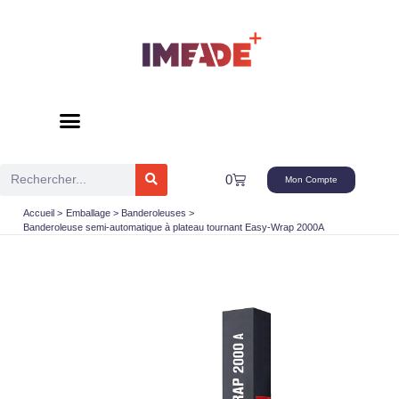
Aller
au
contenu
Rechercher
Panier
0
Mon Compte
Accueil
Emballage
Banderoleuses
Banderoleuse semi-automatique à plateau tournant Easy-Wrap 2000A