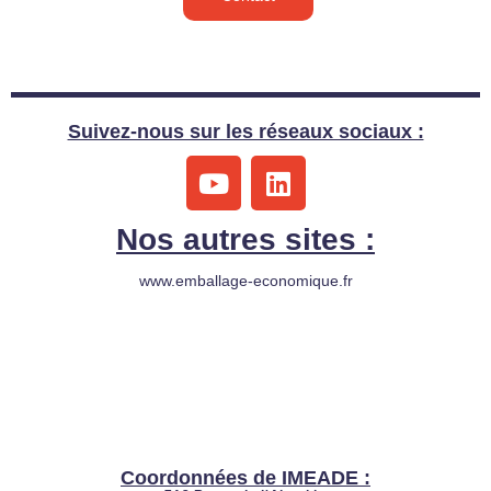
Suivez-nous sur les réseaux sociaux :
Y
L
o
i
u
n
Nos autres sites :
t
k
u
e
www.emballage-economique.fr
b
d
e
i
n
Coordonnées de IMEADE :