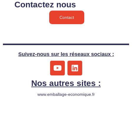
Contactez nous
Contact
Suivez-nous sur les réseaux sociaux :
Y
L
o
i
u
n
Nos autres sites :
t
k
u
e
www.emballage-economique.fr
b
d
e
i
n