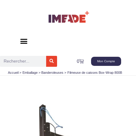
Aller
au
contenu
Rechercher
Panier
0
Mon Compte
Accueil
Emballage
Banderoleuses
Filmeuse de caisses Box-Wrap 800B