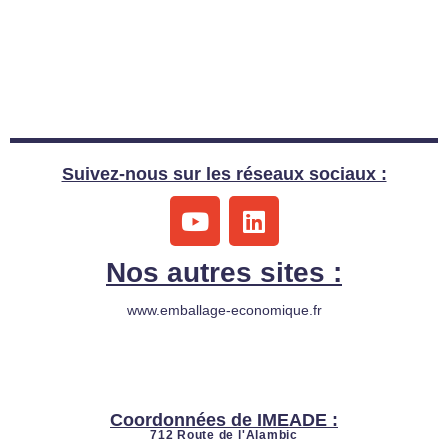
Suivez-nous sur les réseaux sociaux :
Y
L
o
i
u
n
Nos autres sites :
t
k
u
e
www.emballage-economique.fr
b
d
e
i
n
Coordonnées de IMEADE :
712 Route de l'Alambic