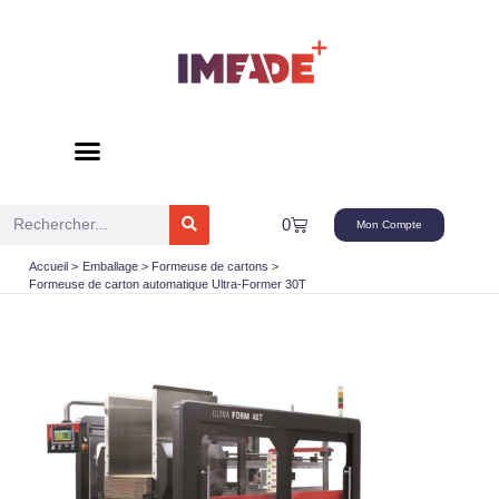
Aller
au
contenu
Rechercher
Panier
0
Mon Compte
Accueil
Emballage
Formeuse de cartons
Formeuse de carton automatique Ultra-Former 30T