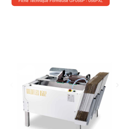
Fiche Technique Formeuse GF056P - 056PXL