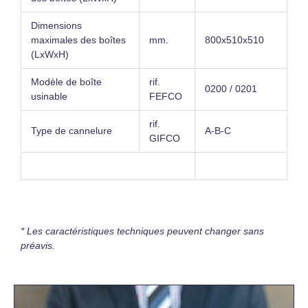
Dimensions
maximales des boîtes
mm.
800x510x510
(LxWxH)
Modèle de boîte
rif.
0200 / 0201
usinable
FEFCO
rif.
Type de cannelure
A-B-C
GIFCO
* Les caractéristiques techniques peuvent changer sans
préavis.