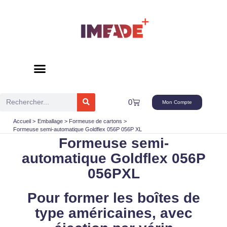
Aller
au
contenu
Rechercher
Panier
0
Mon Compte
Accueil
Emballage
Formeuse de cartons
Formeuse semi-automatique Goldflex 056P 056P XL
Formeuse semi-
automatique Goldflex 056P
056PXL
Pour former les boîtes de
type américaines, avec