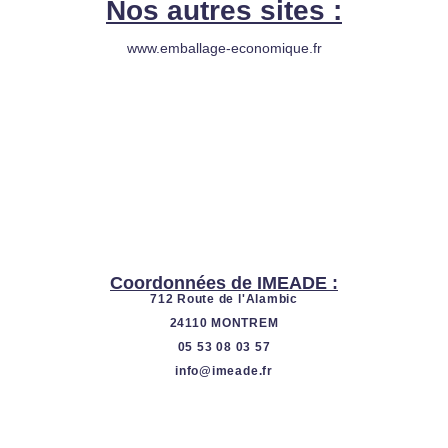
Nos autres sites :
t
k
u
e
www.emballage-economique.fr
b
d
e
i
n
Coordonnées de IMEADE :
712 Route de l'Alambic
24110 MONTREM
05 53 08 03 57
info@imeade.fr