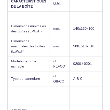
CARACTÉRISTIQUES
U.M.
DE LA BOÎTE
Dimensions minimales
mm.
140x130x100
des boîtes (LxWxH)
Dimensions
maximales des boîtes
mm.
500x510x510
(LxWxH)
Modèle de boîte
rif.
0200 / 0201
usinable
FEFCO
rif.
Type de cannelure
A-B-C
GIFCO