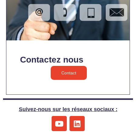
Contactez nous
Contact
Suivez-nous sur les réseaux sociaux :
Y
L
o
i
u
n