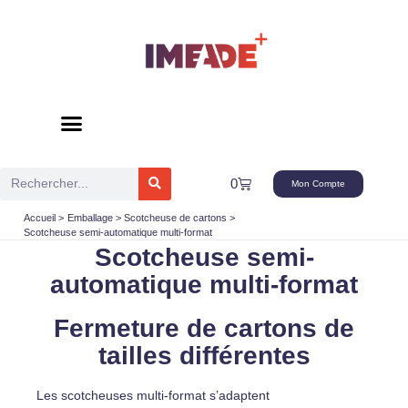
Aller
au
contenu
Rechercher
Panier
0
Mon Compte
Accueil
Emballage
Scotcheuse de cartons
Scotcheuse semi-automatique multi-format
Scotcheuse semi-
automatique multi-format
Fermeture de cartons de
tailles différentes
Les scotcheuses multi-format s’adaptent