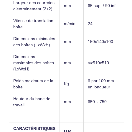
Largeur des courroies
mm.
65 sup. / 90 inf.
d’entrainement (2+2)
Vitesse de translation
m/min.
24
boîte
Dimensions minimales
mm.
150x140x100
des boîtes (LxWxH)
Dimensions
maximales des boîtes
mm.
∞x510x510
(LxWxH)
Poids maximum de la
6 par 100 mm.
Kg.
boîte
en longueur
Hauteur du banc de
mm.
650 ÷ 750
travail
CARACTÉRISTIQUES
U.M.