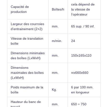
cela dépend de
Capacité de
Boîtes/h
la vitesse de
production
l’opérateur
Largeur des courroies
mm.
65 sup. / 90 inf.
d’entrainement (2+2)
Vitesse de translation
m/min.
24
boîte
Dimensions minimales
mm.
150x165x110
des boîtes (LxWxH)
Dimensions
maximales des boîtes
mm.
∞x660x660
(LxWxH)
Poids maximum de la
6 par 100 mm.
Kg.
boîte
en longueur
Hauteur du banc de
mm.
650 ÷ 750
travail