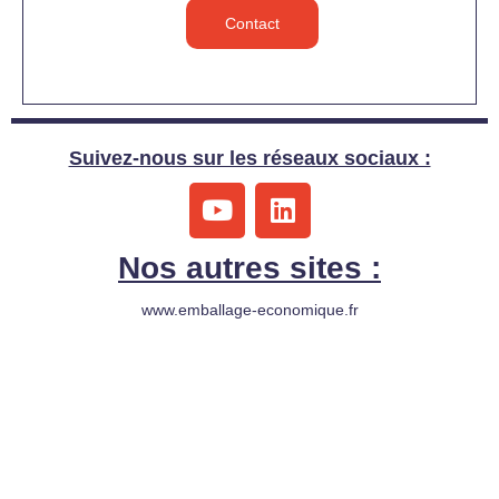
Contact
Suivez-nous sur les réseaux sociaux :
Y
L
o
i
u
n
Nos autres sites :
t
k
u
e
www.emballage-economique.fr
b
d
e
i
n