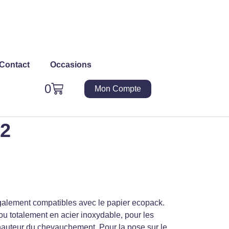
Contact
Occasions
Panier
0
Mon Compte
U2
 également compatibles avec le papier ecopack.
ou totalement en acier inoxydable, pour les
la hauteur du chevauchement.
Pour la pose sur le