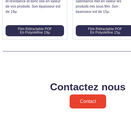
et résistance et donc lise en valeur
sabrillance met en valeur les
de vos produits. Son épaisseur est
produits mis sous film. Son
de 19µ.
épaisseur est de 15µ.
Film Rétractable POF
Film Rétractable POF
En Polyoléfine 19µ
En Polyoléfine 15µ
Contactez nous
Contact