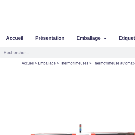
Aller
au
contenu
Accueil
Présentation
Emballage
Etique
Rechercher
Accueil
Emballage
Thermofilmeuses
Thermofilmeuse automati