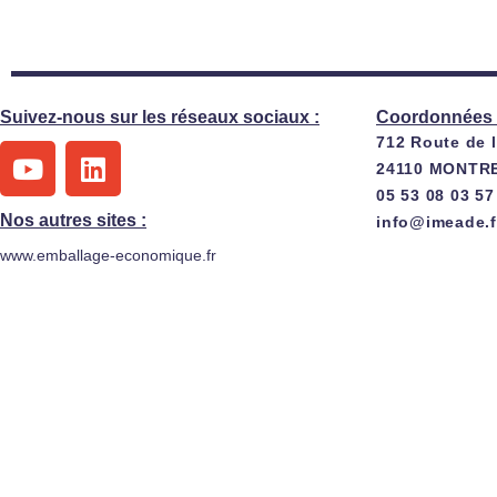
Suivez-nous sur les réseaux sociaux :
Coordonnées 
712 Route de 
Y
L
24110 MONTR
o
i
05 53 08 03 57
u
n
Nos autres sites :
info@imeade.f
t
k
www.emballage-economique.fr
u
e
b
d
e
i
n