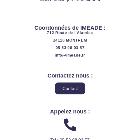
b
d
e
i
n
Coordonnées de IMEADE :
712 Route de l'Alambic
24110 MONTREM
05 53 08 03 57
info@imeade.fr
Contactez nous :
Contact
Appelez nous :
Tel : 05 53 08 03 57