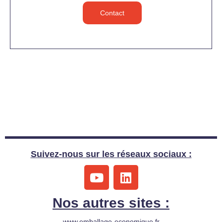
Contact
Suivez-nous sur les réseaux sociaux :
Y
L
o
i
u
n
Nos autres sites :
t
k
u
e
www.emballage-economique.fr