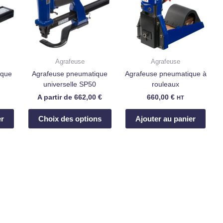
plusieurs
variations.
Les
options
peuvent
Agrafeuse
Agrafeuse
être
ique
Agrafeuse pneumatique
Agrafeuse pneumatique à
choisies
universelle SP50
rouleaux
sur
A partir de
662,00
€
660,00
€
HT
la
page
er
Choix des options
Ajouter au panier
du
produit