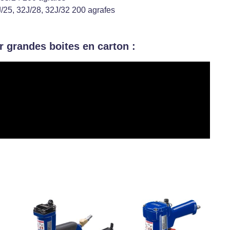
/25, 32J/28, 32J/32 200 agrafes
r grandes boites en carton :
Ce
produit
a