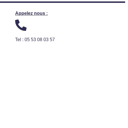
Appelez nous :
Tel : 05 53 08 03 57
A partir de
3.490,00
€
Choix des options