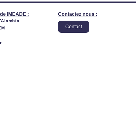
de IMEADE :
Contactez nous :
l'Alambic
Contact
EM
r
es