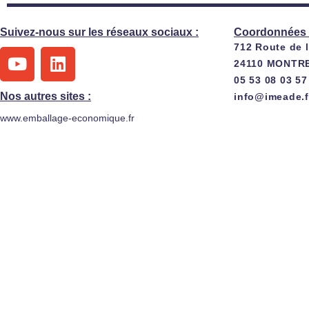
Suivez-nous sur les réseaux sociaux :
Coordonnées 
712 Route de 
Y
L
24110 MONTR
o
i
05 53 08 03 57
u
n
Nos autres sites :
info@imeade.f
t
k
www.emballage-economique.fr
u
e
b
d
e
i
n
Agrafeuse sur pied pour grandes boit