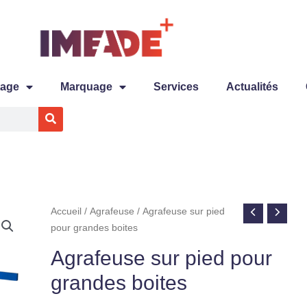
tage
Marquage
Services
Actualités
quantité
Accueil
/
Agrafeuse
/ Agrafeuse sur pied
de
pour grandes boites
Agrafeuse
Agrafeuse sur pied pour
sur
pied
grandes boites
pour