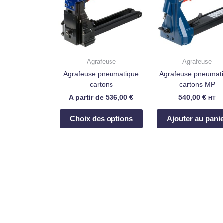
plusieurs
variations.
Les
options
peuvent
Agrafeuse
Agrafeuse
être
Agrafeuse pneumatique
Agrafeuse pneumat
choisies
cartons
cartons MP
sur
A partir de
536,00
€
540,00
€
HT
la
page
Choix des options
Ajouter au pani
du
produit