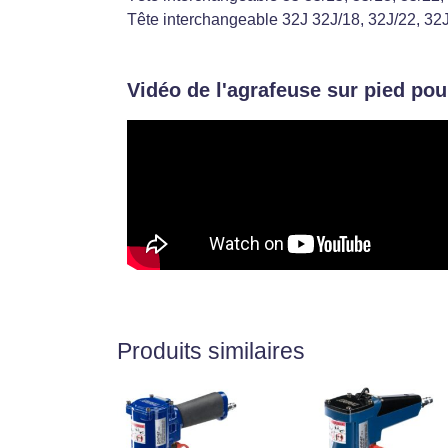
Tête interchangeable 32J 32J/18, 32J/22, 32J
Vidéo de l'agrafeuse sur pied pou
Produits similaires
Ce
produit
a