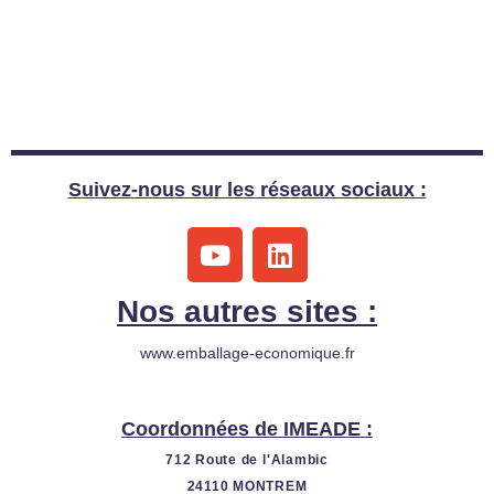
Suivez-nous sur les réseaux sociaux :
Y
L
o
i
u
n
Nos autres sites :
t
k
u
e
www.emballage-economique.fr
b
d
e
i
n
Coordonnées de IMEADE :
712 Route de l'Alambic
24110 MONTREM