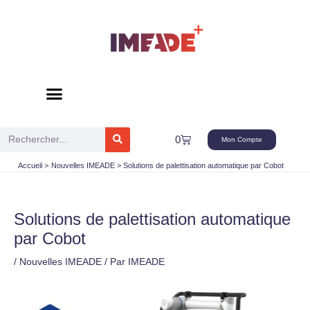
Aller
au
contenu
Rechercher
Panier
0
Mon Compte
Accueil
Nouvelles IMEADE
Solutions de palettisation automatique par Cobot
Solutions de palettisation automatique
par Cobot
/
Nouvelles IMEADE
/ Par
IMEADE