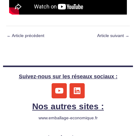
←
Article précédent
Article suivant
→
Suivez-nous sur les réseaux sociaux :
Y
L
o
i
u
n
Nos autres sites :
t
k
u
e
www.emballage-economique.fr
b
d
e
i