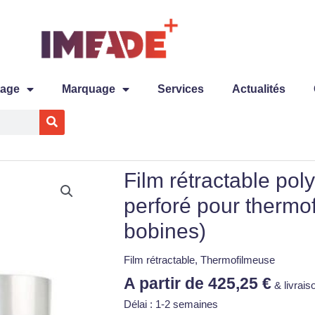
tage
Marquage
Services
Actualités
Film rétractable pol
quantité
de
perforé pour thermof
Film
bobines)
rétractable
polyoléfine
15µ
Film rétractable
,
Thermofilmeuse
non
A partir de
425,25
€
& livrais
perforé
Délai : 1-2 semaines
pour