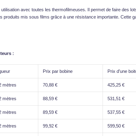
utilisation avec toutes les thermofilmeuses. Il permet de faire des lot
 les produits mis sous films grâce à une résistance importante. Cett
teurs :
gueur
Prix par bobine
Prix d’une boi
2 mètres
70,88 €
425,25 €
2 mètres
88,59 €
531,51 €
2 mètres
89,59 €
537,55 €
2 mètres
99,92 €
599,50 €