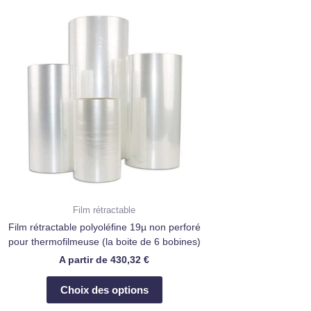
Ce
produit
a
plusieurs
variations.
Les
options
peuvent
être
choisies
sur
la
page
Film rétractable
du
Film rétractable polyoléfine 19µ non perforé
produit
pour thermofilmeuse (la boite de 6 bobines)
A partir de
430,32
€
Choix des options