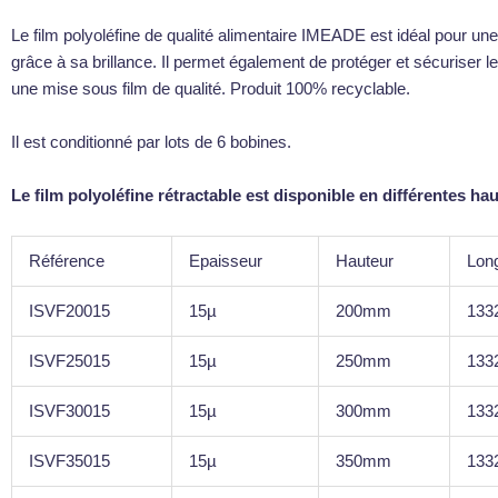
Le film polyoléfine de qualité alimentaire IMEADE est idéal pour une 
grâce à sa brillance. Il permet également de protéger et sécuriser
une mise sous film de qualité. Produit 100% recyclable.
Il est conditionné par lots de 6 bobines.
Le film polyoléfine rétractable est disponible en différentes hau
Référence
Epaisseur
Hauteur
Lon
ISVF20015
15µ
200mm
133
ISVF25015
15µ
250mm
133
ISVF30015
15µ
300mm
133
ISVF35015
15µ
350mm
133