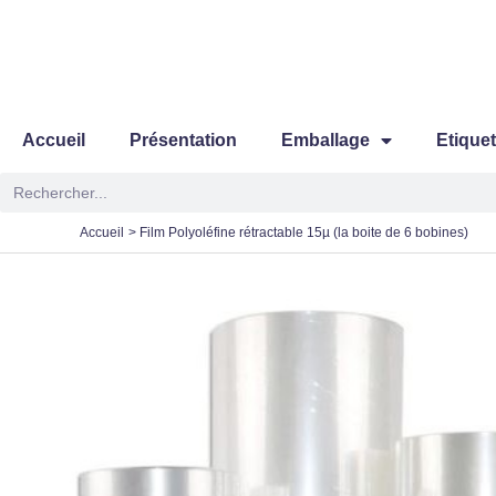
Aller
au
contenu
Accueil
Présentation
Emballage
Etique
Rechercher
Accueil
Film Polyoléfine rétractable 15µ (la boite de 6 bobines)