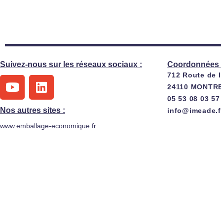
Suivez-nous sur les réseaux sociaux :
Coordonnées 
712 Route de 
Y
L
24110 MONTR
o
i
05 53 08 03 57
u
n
Nos autres sites :
info@imeade.f
t
k
www.emballage-economique.fr
u
e
b
d
e
i
n