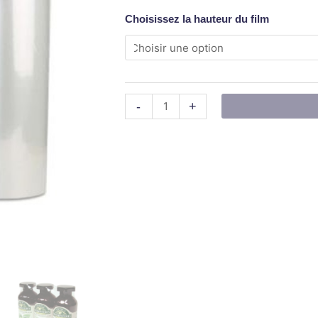
thermofilmeuse
Choisissez la hauteur du film
(la
boite
de
6
bobines)
-
+