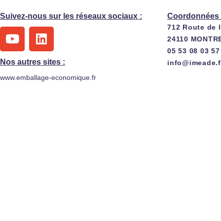
Suivez-nous sur les réseaux sociaux :
Coordonnées 
712 Route de 
Y
L
24110 MONTR
o
i
05 53 08 03 57
u
n
Nos autres sites :
info@imeade.f
t
k
www.emballage-economique.fr
u
e
b
d
e
i
n