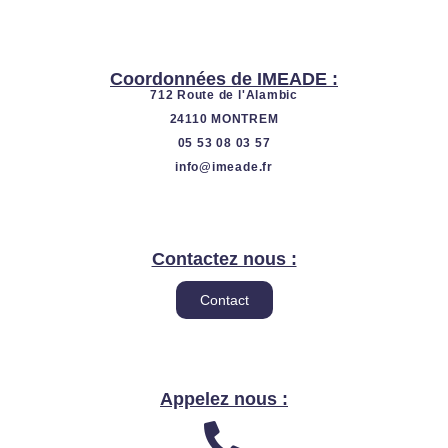
e
i
n
Coordonnées de IMEADE :
712 Route de l'Alambic
24110 MONTREM
05 53 08 03 57
info@imeade.fr
Contactez nous :
Contact
Appelez nous :