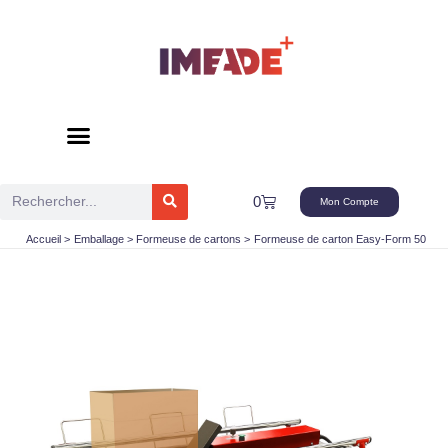
Aller
au
contenu
Rechercher
Panier
0
Mon Compte
Accueil
Emballage
Formeuse de cartons
Formeuse de carton Easy-Form 50