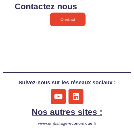
Contactez nous
Contact
Suivez-nous sur les réseaux sociaux :
Y
L
o
i
u
n
Nos autres sites :
t
k
u
e
www.emballage-economique.fr
b
d