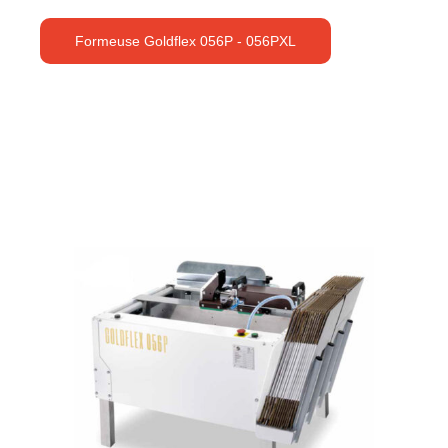
Formeuse Goldflex 056P - 056PXL