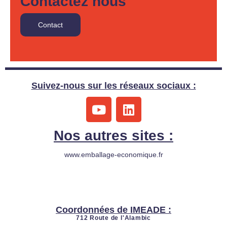
Contactez nous
Contact
Suivez-nous sur les réseaux sociaux :
Y
L
o
i
u
n
Nos autres sites :
t
k
u
e
www.emballage-economique.fr
b
d
e
i
n
Coordonnées de IMEADE :
712 Route de l'Alambic