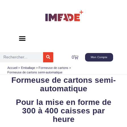
Aller
au
contenu
Rechercher
Panier
0
Mon Compte
Accueil
Emballage
Formeuse de cartons
Formeuse de cartons semi-automatique
Formeuse de cartons semi-
automatique
Pour la mise en forme de
300 à 400 caisses par
heure